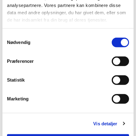
analysepartnere. Vores partnere kan kombinere disse
data med andre oplysninger, du har givet dem, eller som
de har indsamlet fra din brug af deres tjenester.
S
Nødvendig
a
m
t
Præferencer
y
k
k
Statistik
e
v
Marketing
a
l
Johnny Oslo Tidemand
g
Sognepræst ved Aulum og Hodsager kirker
Vis detaljer
Tlf: 30 36 20 66