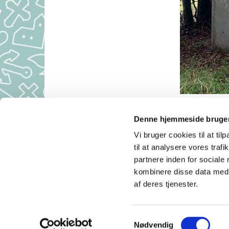
Denne hjemmeside bruger
Aulum Kirke 
Vi bruger cookies til at til
Kirkekont
til at analysere vores tra
partnere inden for sociale
kombinere disse data med a
af deres tjenester.
S
Nødvendig