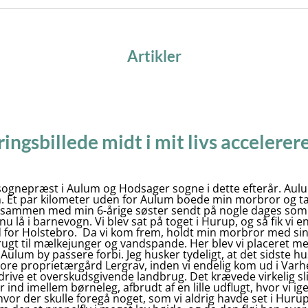
Artikler
ringsbillede midt i mit livs accelere
sognepræst i Aulum og Hodsager sogne i dette efterår. Aulum
 Et par kilometer uden for Aulum boede min morbror og ta
jeg sammen med min 6-årige søster sendt på nogle dages so
 lå i barnevogn. Vi blev sat på toget i Hurup, og så fik vi e
yd for Holstebro. Da vi kom frem, holdt min morbror med si
rugt til mælkejunger og vandspande. Her blev vi placeret m
 Aulum by passere forbi. Jeg husker tydeligt, at det sidste h
tore proprietærgård Lergrav, inden vi endelig kom ud i Varh
 drive et overskudsgivende landbrug. Det krævede virkelig sli
 ind imellem børneleg, afbrudt af en lille udflugt, hvor vi i
hvor der skulle foregå noget, som vi aldrig havde set i Hur