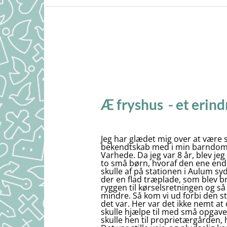
Æ fryshus - et erind
Jeg har glædet mig over at være 
bekendtskab med i min barndom.
Varhede. Da jeg var 8 år, blev 
to små børn, hvoraf den ene endnu
skulle af på stationen i Aulum s
der en flad træplade, som blev b
ryggen til kørselsretningen og så
mindre. Så kom vi ud forbi den s
det var. Her var det ikke nemt at
skulle hjælpe til med små opgaver
skulle hen til proprietærgården, 