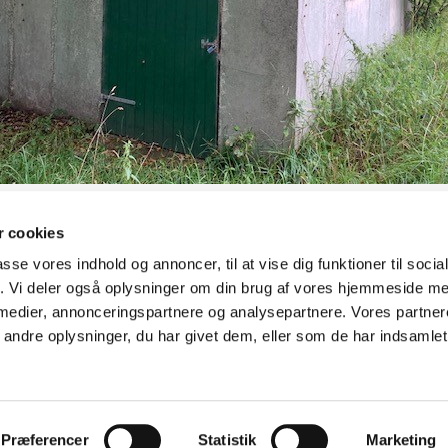
 cookies
Markedspladsen 14, 7490 Aulum - Hodsager Kirke, Hovedgaden 26, Hodsage
passe vores indhold og annoncer, til at vise dig funktioner til soci
oret 51 15 30 97 tirs.-fre. 9-12. -
Kirkegårdskontoret
23 10 95 69 hverdage
fik. Vi deler også oplysninger om din brug af vores hjemmeside m
Sognepræst Christian Lavdal Jerup: 30 36 79 06 chlj@km.dk - Mandag er fridag
 medier, annonceringspartnere og analysepartnere. Vores partne
Sognepræst Johnny Oslo Tidemand: 30 36 20 66 jot@km.dk - Mandag er fridag
ndre oplysninger, du har givet dem, eller som de har indsamlet 
Mail: aulum.sogn@km.dk - hodsager.sogn@km.dk
SIKKER MAIL
Privatlivspolitik
Log på ChurchDesk
Præferencer
Statistik
Marketing