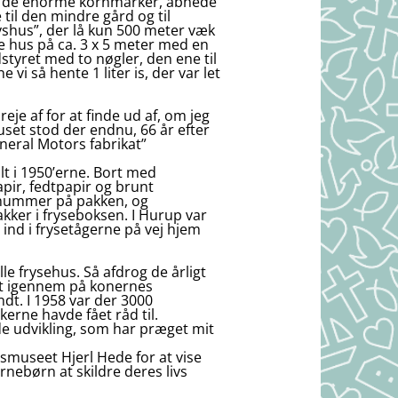
over de enorme kornmarker, åbnede
 til den mindre gård og til
fryshus”, der lå kun 500 meter væk
le hus på ca. 3 x 5 meter med en
styret med to nøgler, den ene til
vi så hente 1 liter is, der var let
reje af for at finde ud af, om jeg
uset stod der endnu, 66 år efter
eneral Motors fabrikat”
t i 1950’erne. Bort med
pir, fedtpapir og brunt
 nummer på pakken, og
akker i fryseboksen. I Hurup var
ind i frysetågerne på vej hjem
e frysehus. Så afdrog de årligt
vet igennem på konernes
dt. I 1958 var der 3000
rne havde fået råd til.
de udvikling, som har præget mit
museet Hjerl Hede for at vise
nebørn at skildre deres livs