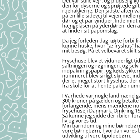
Det var stille vejr, og pludselig
den for dyserne og sprøjtede gift
roehakkerne. Den sidste aften vank
på en lille sidevej til vejen mel
dør og et par vinduer. Inde midt 
hængelåsen på yderdøren, den anden
at finde i sit papomslag.
Da jeg forleden dag kørte forbi fra
kunne huske, hvor ”æ fryshus” hav
mit besøg. På et velbevaret skilt
Frysehuse blev et vidunderligt t
saltningen og røgningen, og sel
indpakningspapir, og kødstykke
nummeret blev sirligt skrevet ind
der et meget stort frysehus, der
fra skole for at hente pakke nu
I Varhede var nogle landmænd gåe
300 kroner på gælden og betalte 
forlangende, mens mændene nok ha
frysehuse i Danmark. Omkring 19
Så kunne jeg sidde dér i bilen f
liv og vores tid.
Min barndom og mine børnebørns 
vore børnebørn, hvordan vores ba
udvikling til vore tipoldebørn.