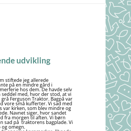
rende udvikling
 stiftede jeg allerede
nte på en mindre gård i
mmerferie hos dem. De havde selv
n seddel med, hvor der stod, at vi
n grå Ferguson Traktor. Bagpå var
ed vore små kufferter. Vi sad med
us var kirken, som blev mindre og
ede. Navnet siger, hvor sandet
d fra morgen til aften. Vi børn
gen sad på traktorens bagplade. Vi
up og omegn.