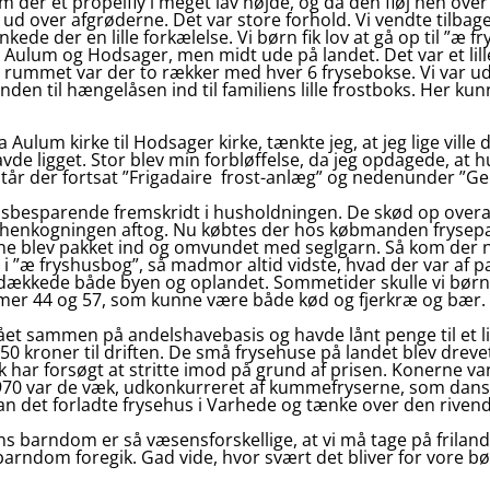
 kom der et propelfly i meget lav højde, og da den fløj hen 
 ud over afgrøderne. Det var store forhold. Vi vendte tilbage
ede der en lille forkælelse. Vi børn fik lov at gå op til ”æ 
lem Aulum og Hodsager, men midt ude på landet. Det var et lil
i rummet var der to rækker med hver 6 frysebokse. Vi var ud
 til hængelåsen ind til familiens lille frostboks. Her kunne 
 Aulum kirke til Hodsager kirke, tænkte jeg, at jeg lige ville d
de ligget. Stor blev min forbløffelse, da jeg opdagede, at h
 står der fortsat ”Frigadaire frost-anlæg” og nedenunder ”G
idsbesparende fremskridt i husholdningen. De skød op overal
v henkogningen aftog. Nu købtes der hos købmanden frysepa
rne blev pakket ind og omvundet med seglgarn. Så kom der
 i ”æ fryshusbog”, så madmor altid vidste, hvad der var af p
 dækkede både byen og oplandet. Sommetider skulle vi børn 
mmer 44 og 57, som kunne være både kød og fjerkræ og bær.
t sammen på andelshavebasis og havde lånt penge til et lill
50 kroner til driften. De små frysehuse på landet blev dre
r forsøgt at stritte imod på grund af prisen. Konerne van
70 var de væk, udkonkurreret af kummefryserne, som danske
oran det forladte frysehus i Varhede og tænke over den riven
barndom er så væsensforskellige, at vi må tage på frilands
rndom foregik. Gad vide, hvor svært det bliver for vore bør