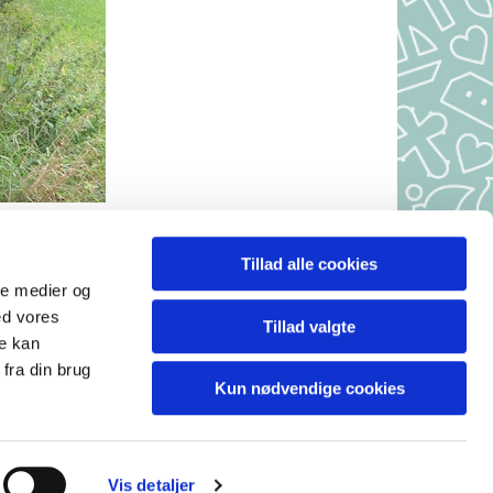
Tillad alle cookies
r, 7490 Aulum
ale medier og
 10-10.30
ed vores
Tillad valgte
.
re kan
.
fra din brug
Kun nødvendige cookies
Vis detaljer