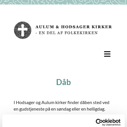
Dåb
I Hodsager og Aulum kirker finder dåben sted ved
en gudstjeneste på en søndag eller en helligdag.
Dog kan det lade sig gøre at arrangere en dåb på et
andet tidspunkt, hvis man fx skal døbes før en