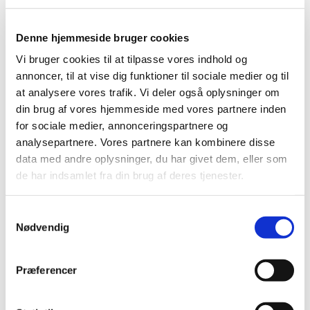
konfirmation eller hvis dåben er i forbindelse med
en vielse.
Denne hjemmeside bruger cookies
Dåben kan aftales med den præst, I ønsker skal
Vi bruger cookies til at tilpasse vores indhold og
forestå den kirkelige handling, eller I kan ringe til
annoncer, til at vise dig funktioner til sociale medier og til
kirkekontoret
.
at analysere vores trafik. Vi deler også oplysninger om
din brug af vores hjemmeside med vores partnere inden
Når du kontakter kirkekontoret for at aftale dåb,
for sociale medier, annonceringspartnere og
skal du oplyse:
analysepartnere. Vores partnere kan kombinere disse
– Barnets (ønskede) fulde navn
data med andre oplysninger, du har givet dem, eller som
– Barnets cpr. nr. (vi anbefaler, at du ringer og
de har indsamlet fra din brug af deres tjenester.
oplyser cpr. nr. telefonisk)
– Faddernes fulde navn og adresse. Mindst 2 og
maks. 5 personer.
S
Nødvendig
a
OBS: For at kunne være fadder, skal man selv være
m
døbt med den kristne dåb i folkekirken eller en
t
anden kristen kirke. Rent juridisk kan man blive
Præferencer
y
fadder, så længe man er døbt, selvom man har
k
meldt sig ud af folkekirken eller er døbt i en anden