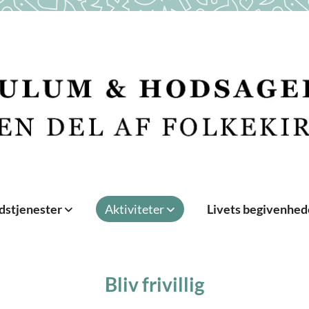
dstjenester
Aktiviteter
Livets begivenhe
Bliv frivillig