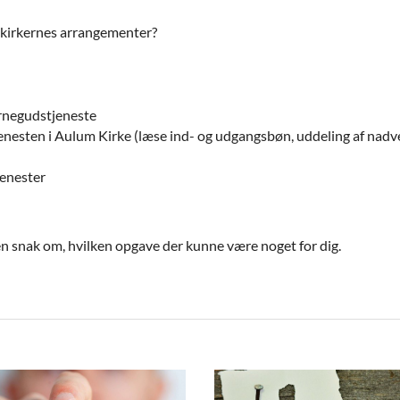
e af kirkernes arrangementer?
ørnegudstjeneste
nesten i Aulum Kirke (læse ind- og udgangsbøn, uddeling af nadve
jenester
å en snak om, hvilken opgave der kunne være noget for dig.