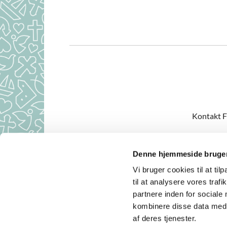
Kontakt F
Denne hjemmeside bruger
Aulum Kirke 
Vi bruger cookies til at til
Kirkekont
til at analysere vores tra
partnere inden for sociale
kombinere disse data med a
af deres tjenester.