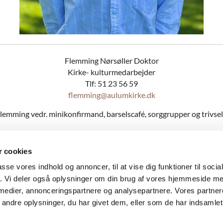
Flemming Nørsøller Doktor
Kirke- kulturmedarbejder
Tlf: 51 23 56 59
flemming@aulumkirke.dk
lemming vedr. minikonfirmand, barselscafé, sorggrupper og trivse
 cookies
Markedspladsen 14, 7490 Aulum - Hodsager Kirke, Hovedgaden 26, Hodsage
passe vores indhold og annoncer, til at vise dig funktioner til soci
oret 51 15 30 97 tirs.-fre. 9-12. -
Kirkegårdskontoret
23 10 95 69 hverdage
fik. Vi deler også oplysninger om din brug af vores hjemmeside m
Sognepræst Christian Lavdal Jerup: 30 36 79 06 chlj@km.dk - Mandag er fridag
 medier, annonceringspartnere og analysepartnere. Vores partne
Sognepræst Johnny Oslo Tidemand: 30 36 20 66 jot@km.dk - Mandag er fridag
ndre oplysninger, du har givet dem, eller som de har indsamlet 
Mail: aulum.sogn@km.dk - hodsager.sogn@km.dk
SIKKER MAIL