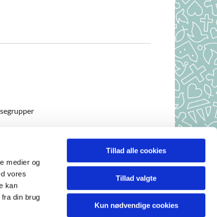
lsegrupper
Tillad alle cookies
r, 7490 Aulum
ale medier og
 10-10.30
ed vores
Tillad valgte
.
re kan
.
fra din brug
Kun nødvendige cookies