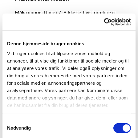
Målgrupppe:
Unge i 7.-9. klasse, hvis forældre er
skilt
Sted:
Aulum Kirkehus
Forløb:
Følgende fem tirsdage fra kl. 16.00-18.00:
Denne hjemmeside bruger cookies
22/4 - 6/5 - 20/5 - 3/6 - 17/6
Vi bruger cookies til at tilpasse vores indhold og
annoncer, til at vise dig funktioner til sociale medier og til
Tilmelding:
Via hjemmesiden (se nederst på denne
at analysere vores trafik. Vi deler også oplysninger om
side)
din brug af vores hjemmeside med vores partnere inden
Højst 6 deltagere i gruppen
for sociale medier, annonceringspartnere og
analysepartnere. Vores partnere kan kombinere disse
Gruppen ledes af Helle Bredtoft (erfaren
data med andre oplysninger, du har givet dem, eller som
sygeplejerske) og
de har indsamlet fra din brug af deres tjenester.
Flemming Nørsøller Doktor (mangeårig lærer,
kirke- og kulturmedarbejder)
S
Nødvendig
a
Netværksgruppen er for unge, der vokser op i
m