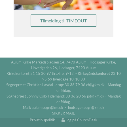
Tilmelding til TIMEOUT
Aulum Kirke Markedspladsen 14, 7490 Aulum - Hodsager Kirke,
Hovedgaden 26, Hodsager, 7490 Aulum
Kirkekontoret 51 15 30 97 tirs.-fre. 9-12. -
Kirkegårdskontoret
23 10
95 69 hverdage 10-10.30
Sognepræst Christian Lavdal Jerup: 30 36 79 06 chlj@km.dk - Mandag
er fridag.
Sognepræst Johnny Oslo Tidemand: 30 36 20 66 jot@km.dk - Mandag
er fridag.
Mail: aulum.sogn@km.dk - hodsager.sogn@km.dk
SIKKER MAIL
Privatlivspolitik
Log på ChurchDesk