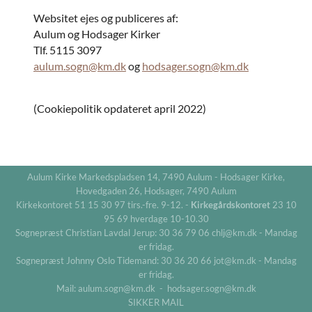
Websitet ejes og publiceres af:
Aulum og Hodsager Kirker
Tlf. 5115 3097
aulum.sogn@km.dk
og
hodsager.sogn@km.dk
(Cookiepolitik opdateret april 2022)
Aulum Kirke Markedspladsen 14, 7490 Aulum - Hodsager Kirke,
Hovedgaden 26, Hodsager, 7490 Aulum
Kirkekontoret 51 15 30 97 tirs.-fre. 9-12. -
Kirkegårdskontoret
23 10
95 69 hverdage 10-10.30
Sognepræst Christian Lavdal Jerup: 30 36 79 06 chlj@km.dk - Mandag
er fridag.
Sognepræst Johnny Oslo Tidemand: 30 36 20 66 jot@km.dk - Mandag
er fridag.
Mail: aulum.sogn@km.dk - hodsager.sogn@km.dk
SIKKER MAIL