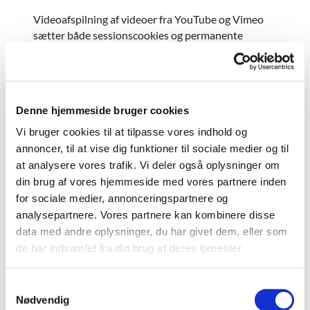
Videoafspilning af videoer fra YouTube og Vimeo
sætter både sessionscookies og permanente
cookies. Derudover gemmes brugerens
præferencer for indlejrede videoer.
Sådan afviser du brugen af Cookies
Denne hjemmeside bruger cookies
I nederste højre hjørne på siden, kan du altid trykke
Vi bruger cookies til at tilpasse vores indhold og
på fingeraftryk-ikonet for at afvise eller tillade de
annoncer, til at vise dig funktioner til sociale medier og til
cookies der aktiveres på siden.
at analysere vores trafik. Vi deler også oplysninger om
din brug af vores hjemmeside med vores partnere inden
for sociale medier, annonceringspartnere og
Du kan afvise brugen af cookies på din enhed ved at
analysepartnere. Vores partnere kan kombinere disse
ændre indstillingerne i din browser:
data med andre oplysninger, du har givet dem, eller som
de har indsamlet fra din brug af deres tjenester.
Internet Explorer
Mozilla Firefox
Google Chrome
S
Opera
Nødvendig
a