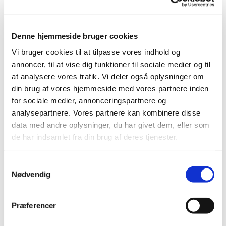
12.00
Kordegn telefon: 51 15 30 97
Denne hjemmeside bruger cookies
Lukket mellem jul og nytår
Vi bruger cookies til at tilpasse vores indhold og
Hodsager Kirke
annoncer, til at vise dig funktioner til sociale medier og til
at analysere vores trafik. Vi deler også oplysninger om
Hovedgaden 26, Hodsager - 7490 Aulum
din brug af vores hjemmeside med vores partnere inden
Kontakt kirkekontoret i Aulum
for sociale medier, annonceringspartnere og
analysepartnere. Vores partnere kan kombinere disse
data med andre oplysninger, du har givet dem, eller som
de har indsamlet fra din brug af deres tjenester.
S
Nødvendig
a
m
Medarbejdere
t
Præferencer
y
Læs mere her
k