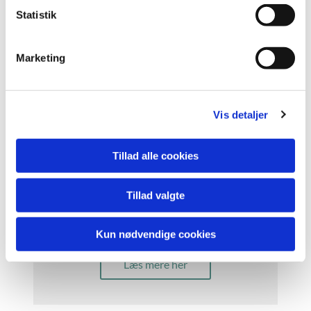
k
Statistik
e
v
Marketing
a
l
Hodsager Menighedsråd
g
Vis detaljer
Læs mere her
Tillad alle cookies
Tillad valgte
Aulum Menighedsråd
Kun nødvendige cookies
Læs mere her