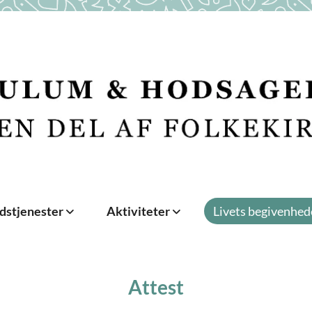
dstjenester
Aktiviteter
Livets begivenhed
Attest