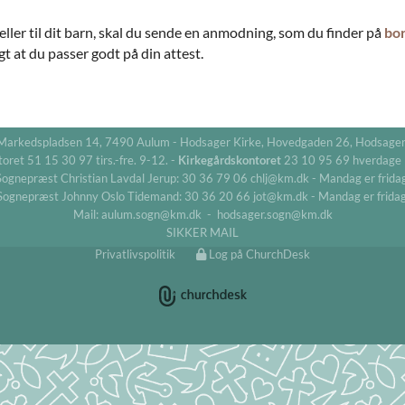
v eller til dit barn, skal du sende en anmodning, som du finder på
bo
t at du passer godt på din attest.
Markedspladsen 14, 7490 Aulum - Hodsager Kirke, Hovedgaden 26, Hodsage
oret 51 15 30 97 tirs.-fre. 9-12. -
Kirkegårdskontoret
23 10 95 69 hverdage
Sognepræst Christian Lavdal Jerup: 30 36 79 06 chlj@km.dk - Mandag er fridag
Sognepræst Johnny Oslo Tidemand: 30 36 20 66 jot@km.dk - Mandag er fridag
Mail: aulum.sogn@km.dk - hodsager.sogn@km.dk
SIKKER MAIL
Privatlivspolitik
Log på ChurchDesk