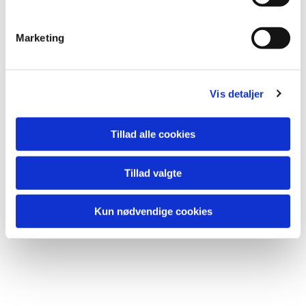
e
v
Marketing
a
l
g
Vis detaljer
Tillad alle cookies
Tillad valgte
Kun nødvendige cookies