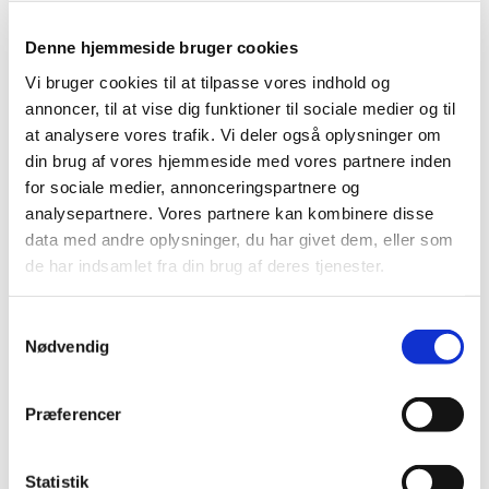
Denne hjemmeside bruger cookies
Vi bruger cookies til at tilpasse vores indhold og
annoncer, til at vise dig funktioner til sociale medier og til
at analysere vores trafik. Vi deler også oplysninger om
din brug af vores hjemmeside med vores partnere inden
for sociale medier, annonceringspartnere og
Fredag 13. august 2027, kl. 08:00
analysepartnere. Vores partnere kan kombinere disse
data med andre oplysninger, du har givet dem, eller som
Udekirken v. Aulum kirke
de har indsamlet fra din brug af deres tjenester.
S
Nødvendig
a
m
t
Præferencer
Du vil måske også kunne lide...
y
k
k
Statistik