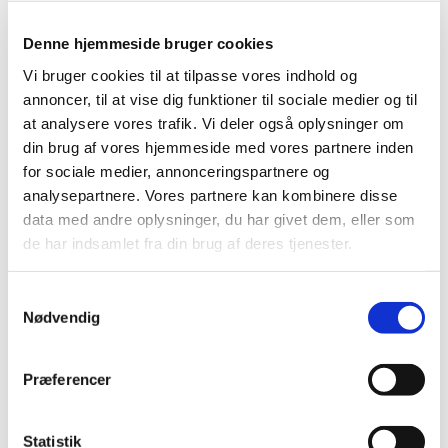
Denne hjemmeside bruger cookies
Vi bruger cookies til at tilpasse vores indhold og
annoncer, til at vise dig funktioner til sociale medier og til
at analysere vores trafik. Vi deler også oplysninger om
din brug af vores hjemmeside med vores partnere inden
for sociale medier, annonceringspartnere og
Fredag 2. juli 2027, kl. 08:00
analysepartnere. Vores partnere kan kombinere disse
data med andre oplysninger, du har givet dem, eller som
Udekirken v. Aulum kirke
de har indsamlet fra din brug af deres tjenester.
S
Nødvendig
a
m
t
Præferencer
Du vil måske også kunne lide...
y
k
k
Statistik