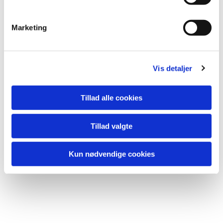
e
v
Marketing
a
l
g
Vis detaljer
Tillad alle cookies
Tillad valgte
Kun nødvendige cookies