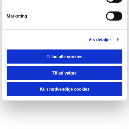
e
v
Marketing
a
l
g
Vis detaljer
Tillad alle cookies
Tillad valgte
Kun nødvendige cookies