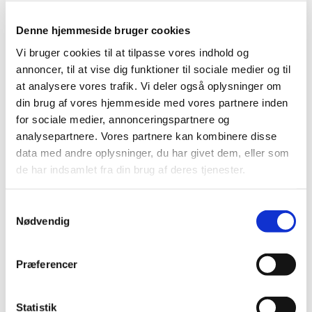
Denne hjemmeside bruger cookies
Vi bruger cookies til at tilpasse vores indhold og
annoncer, til at vise dig funktioner til sociale medier og til
at analysere vores trafik. Vi deler også oplysninger om
din brug af vores hjemmeside med vores partnere inden
for sociale medier, annonceringspartnere og
Fredag 23. april 2027, kl. 08:00
analysepartnere. Vores partnere kan kombinere disse
data med andre oplysninger, du har givet dem, eller som
Udekirken v. Aulum kirke
de har indsamlet fra din brug af deres tjenester.
S
Nødvendig
a
m
t
Præferencer
Du vil måske også kunne lide...
y
k
k
Statistik