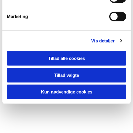
e
v
Marketing
a
l
g
Vis detaljer
Tillad alle cookies
Tillad valgte
Kun nødvendige cookies