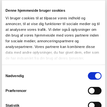
Denne hjemmeside bruger cookies
Vi bruger cookies til at tilpasse vores indhold og
annoncer, til at vise dig funktioner til sociale medier og til
at analysere vores trafik. Vi deler også oplysninger om
din brug af vores hjemmeside med vores partnere inden
for sociale medier, annonceringspartnere og
Fredag 9. april 2027, kl. 08:00
analysepartnere. Vores partnere kan kombinere disse
data med andre oplysninger, du har givet dem, eller som
Udekirken v. Aulum kirke
de har indsamlet fra din brug af deres tjenester.
S
Nødvendig
a
m
t
Præferencer
Du vil måske også kunne lide...
y
k
k
Statistik