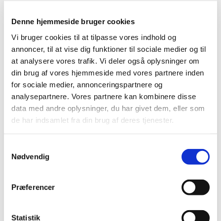
Denne hjemmeside bruger cookies
Vi bruger cookies til at tilpasse vores indhold og
annoncer, til at vise dig funktioner til sociale medier og til
at analysere vores trafik. Vi deler også oplysninger om
din brug af vores hjemmeside med vores partnere inden
for sociale medier, annonceringspartnere og
Fredag 26. marts 2027, kl. 08:00
analysepartnere. Vores partnere kan kombinere disse
data med andre oplysninger, du har givet dem, eller som
Udekirken v. Aulum kirke
de har indsamlet fra din brug af deres tjenester.
S
Nødvendig
a
m
t
Præferencer
Du vil måske også kunne lide...
y
k
k
Statistik