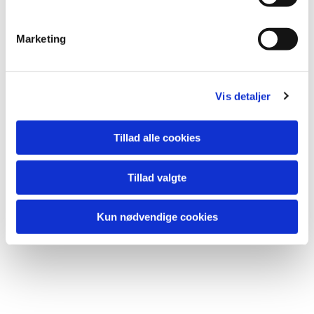
e
v
Marketing
a
l
g
Vis detaljer
Tillad alle cookies
Tillad valgte
Kun nødvendige cookies