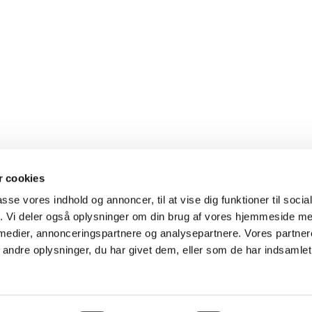
 cookies
Markedspladsen 14, 7490 Aulum - Hodsager Kirke, Hovedgaden 26, Hodsage
passe vores indhold og annoncer, til at vise dig funktioner til soci
oret 51 15 30 97 tirs.-fre. 9-12. -
Kirkegårdskontoret
23 10 95 69 hverdage
fik. Vi deler også oplysninger om din brug af vores hjemmeside m
Sognepræst Christian Lavdal Jerup: 30 36 79 06 chlj@km.dk - Mandag er fridag
 medier, annonceringspartnere og analysepartnere. Vores partne
Sognepræst Johnny Oslo Tidemand: 30 36 20 66 jot@km.dk - Mandag er fridag
ndre oplysninger, du har givet dem, eller som de har indsamlet 
Mail: aulum.sogn@km.dk - hodsager.sogn@km.dk
SIKKER MAIL
Privatlivspolitik
Log på ChurchDesk