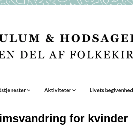
stjenester
Aktiviteter
Livets begivenhe
rimsvandring for kvinder