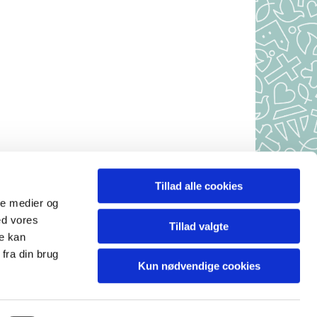
Tillad alle cookies
r, 7490 Aulum
ale medier og
 10-10.30
ed vores
Tillad valgte
.
re kan
.
fra din brug
Kun nødvendige cookies