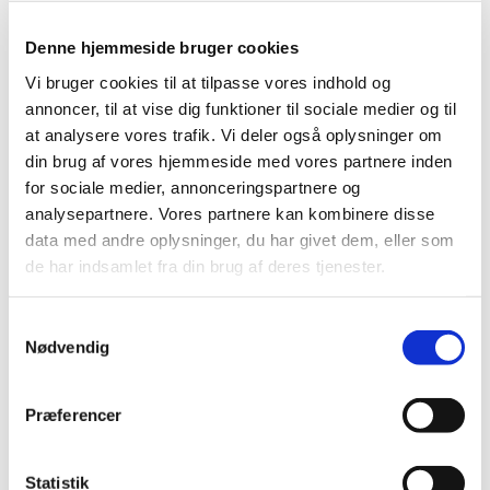
Denne hjemmeside bruger cookies
Vi bruger cookies til at tilpasse vores indhold og
annoncer, til at vise dig funktioner til sociale medier og til
at analysere vores trafik. Vi deler også oplysninger om
din brug af vores hjemmeside med vores partnere inden
for sociale medier, annonceringspartnere og
Fredag 5. marts 2027, kl. 08:00
analysepartnere. Vores partnere kan kombinere disse
data med andre oplysninger, du har givet dem, eller som
Udekirken v. Aulum kirke
de har indsamlet fra din brug af deres tjenester.
S
Nødvendig
a
m
t
Præferencer
Du vil måske også kunne lide...
y
k
k
Statistik