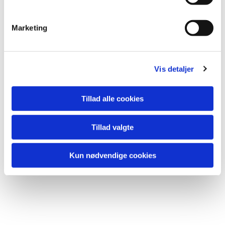
e
v
Marketing
a
l
g
Vis detaljer
Tillad alle cookies
Tillad valgte
Kun nødvendige cookies