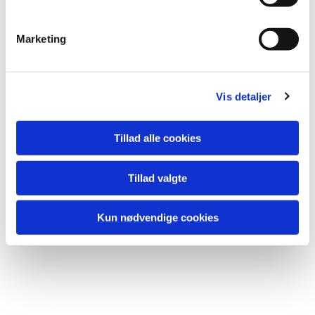
e
v
Marketing
a
l
g
Vis detaljer
Tillad alle cookies
Tillad valgte
Kun nødvendige cookies