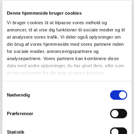
Denne hjemmeside bruger cookies
Vi bruger cookies til at tilpasse vores indhold og
annoncer, til at vise dig funktioner til sociale medier og til
at analysere vores trafik. Vi deler også oplysninger om
din brug af vores hjemmeside med vores partnere inden
for sociale medier, annonceringspartnere og
Fredag 8. januar 2027, kl. 08:00
analysepartnere. Vores partnere kan kombinere disse
data med andre oplysninger, du har givet dem, eller som
Udekirken v. Aulum kirke
de har indsamlet fra din brug af deres tjenester.
S
Nødvendig
a
m
t
Præferencer
Du vil måske også kunne lide...
y
k
k
Statistik