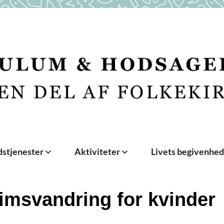
stjenester
Aktiviteter
Livets begivenhe
rimsvandring for kvinder