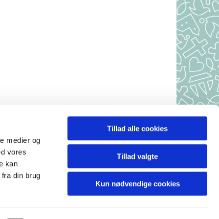
Tillad alle cookies
r, 7490 Aulum
ale medier og
 10-10.30
ed vores
Tillad valgte
.
re kan
.
fra din brug
Kun nødvendige cookies