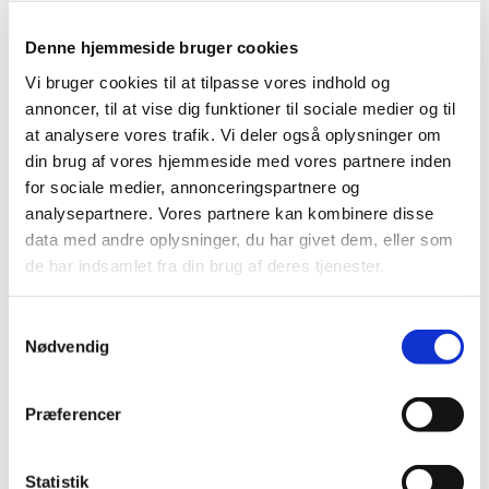
Denne hjemmeside bruger cookies
Vi bruger cookies til at tilpasse vores indhold og
annoncer, til at vise dig funktioner til sociale medier og til
at analysere vores trafik. Vi deler også oplysninger om
din brug af vores hjemmeside med vores partnere inden
for sociale medier, annonceringspartnere og
Fredag 2. oktober 2026, kl. 08:00
analysepartnere. Vores partnere kan kombinere disse
data med andre oplysninger, du har givet dem, eller som
Udekirken v. Aulum kirke
de har indsamlet fra din brug af deres tjenester.
S
Nødvendig
a
m
t
Præferencer
Du vil måske også kunne lide...
y
k
k
Statistik