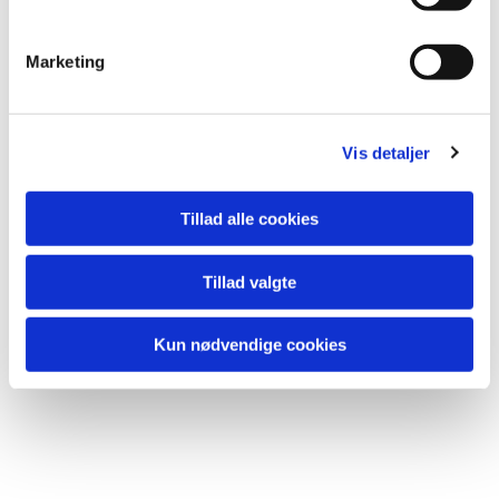
e
v
Marketing
a
l
g
Vis detaljer
Tillad alle cookies
Tillad valgte
Kun nødvendige cookies