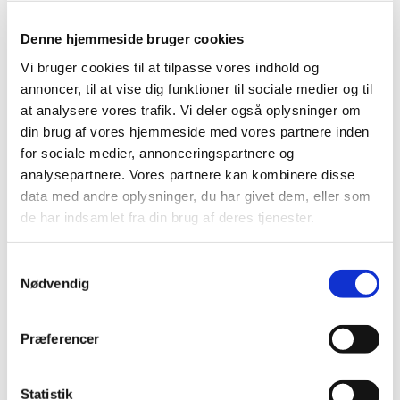
Denne hjemmeside bruger cookies
Vi bruger cookies til at tilpasse vores indhold og
annoncer, til at vise dig funktioner til sociale medier og til
at analysere vores trafik. Vi deler også oplysninger om
din brug af vores hjemmeside med vores partnere inden
for sociale medier, annonceringspartnere og
Fredag 22. oktober 2027, kl. 08:00
analysepartnere. Vores partnere kan kombinere disse
data med andre oplysninger, du har givet dem, eller som
Udekirken v. Aulum kirke
de har indsamlet fra din brug af deres tjenester.
S
Nødvendig
a
m
t
Præferencer
Du vil måske også kunne lide...
y
k
k
Statistik