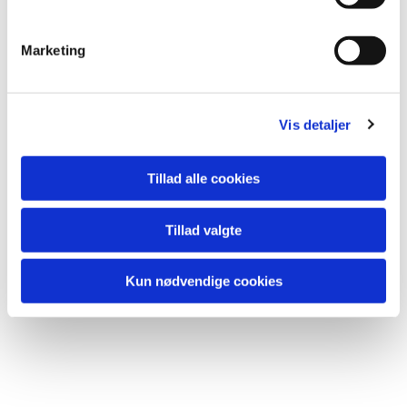
e
v
Marketing
a
l
g
Vis detaljer
Tillad alle cookies
Tillad valgte
Kun nødvendige cookies