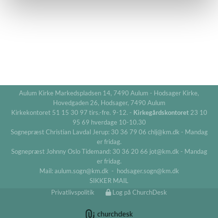
Aulum Kirke Markedspladsen 14, 7490 Aulum - Hodsager Kirke,
Hovedgaden 26, Hodsager, 7490 Aulum
Kirkekontoret 51 15 30 97 tirs.-fre. 9-12. -
Kirkegårdskontoret
23 10
95 69 hverdage 10-10.30
Sognepræst Christian Lavdal Jerup: 30 36 79 06 chlj@km.dk - Mandag
er fridag.
Sognepræst Johnny Oslo Tidemand: 30 36 20 66 jot@km.dk - Mandag
er fridag.
Mail: aulum.sogn@km.dk - hodsager.sogn@km.dk
SIKKER MAIL
Privatlivspolitik
Log på ChurchDesk