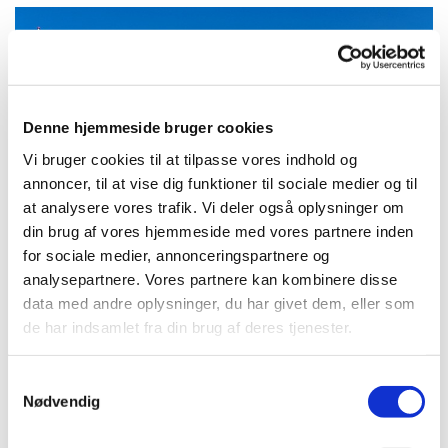
Denne hjemmeside bruger cookies
Vi bruger cookies til at tilpasse vores indhold og
annoncer, til at vise dig funktioner til sociale medier og til
at analysere vores trafik. Vi deler også oplysninger om
din brug af vores hjemmeside med vores partnere inden
for sociale medier, annonceringspartnere og
analysepartnere. Vores partnere kan kombinere disse
Kirketjener søges
data med andre oplysninger, du har givet dem, eller som
de har indsamlet fra din brug af deres tjenester.
Aulum Kirke søger kirketjener, du kan se
hele opslaget her:
S
Nødvendig
Stillingsopslag
a
m