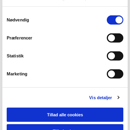
S
Nødvendig
a
m
t
Præferencer
y
k
k
Statistik
e
v
Marketing
a
l
g
Vis detaljer
Du vil måske også kunne lide...
Tillad alle cookies