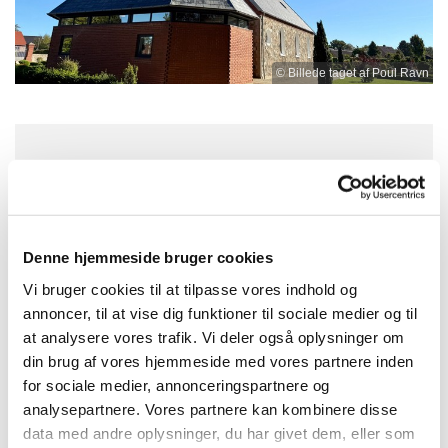
© Billede taget af Poul Ravn
Søndag 6. september 2026, kl. 10:15
Hodsager Kirke, Hovedgaden 26,
Denne hjemmeside bruger cookies
Hodsager, 7490 Aulum
Vi bruger cookies til at tilpasse vores indhold og
annoncer, til at vise dig funktioner til sociale medier og til
Christian Lavdal Jerup
at analysere vores trafik. Vi deler også oplysninger om
din brug af vores hjemmeside med vores partnere inden
for sociale medier, annonceringspartnere og
analysepartnere. Vores partnere kan kombinere disse
data med andre oplysninger, du har givet dem, eller som