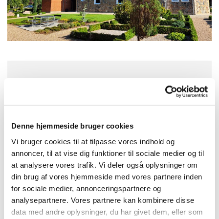
Søndag 9. august 2026, kl. 08:45
Hodsager Kirke, Hovedgaden 26,
Denne hjemmeside bruger cookies
Hodsager, 7490 Aulum
Vi bruger cookies til at tilpasse vores indhold og
annoncer, til at vise dig funktioner til sociale medier og til
Johnny Oslo Tidemand
at analysere vores trafik. Vi deler også oplysninger om
din brug af vores hjemmeside med vores partnere inden
for sociale medier, annonceringspartnere og
analysepartnere. Vores partnere kan kombinere disse
data med andre oplysninger, du har givet dem, eller som