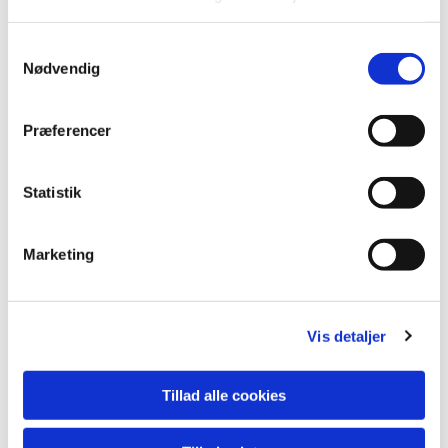
S
Nødvendig
a
m
t
Præferencer
y
k
k
Statistik
e
v
Marketing
a
l
g
Vis detaljer
Du vil måske også kunne lide...
Tillad alle cookies