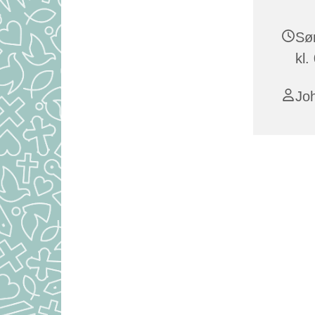
Sø
kl.
Jo