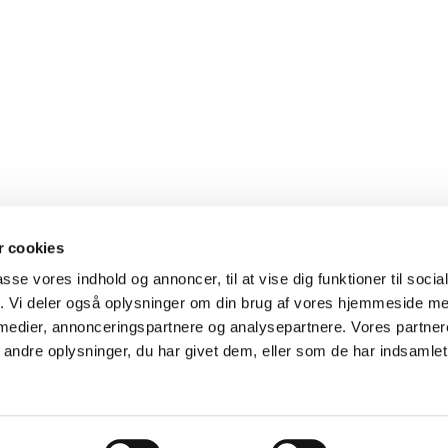
 cookies
Markedspladsen 14, 7490 Aulum - Hodsager Kirke, Hovedgaden 26, Hodsage
passe vores indhold og annoncer, til at vise dig funktioner til soci
oret 51 15 30 97 tirs.-fre. 9-12. -
Kirkegårdskontoret
23 10 95 69 hverdage
fik. Vi deler også oplysninger om din brug af vores hjemmeside m
Sognepræst Christian Lavdal Jerup: 30 36 79 06 chlj@km.dk - Mandag er fridag
 medier, annonceringspartnere og analysepartnere. Vores partne
Sognepræst Johnny Oslo Tidemand: 30 36 20 66 jot@km.dk - Mandag er fridag
ndre oplysninger, du har givet dem, eller som de har indsamlet 
Mail: aulum.sogn@km.dk - hodsager.sogn@km.dk
SIKKER MAIL
Privatlivspolitik
Log på ChurchDesk