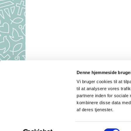
Denne hjemmeside bruger
Aulum Kirke 
Vi bruger cookies til at til
Kirkekont
til at analysere vores tra
partnere inden for sociale
kombinere disse data med a
af deres tjenester.
S