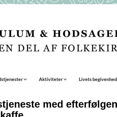
stjenester
Aktiviteter
Livets begivenhe
tjeneste med efterfølge
ekaffe