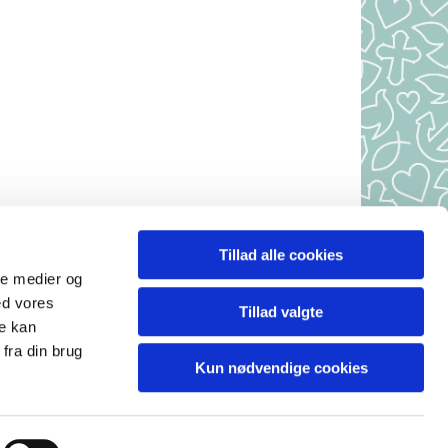
Tillad alle cookies
r, 7490 Aulum
ale medier og
 10-10.30
ed vores
Tillad valgte
.
re kan
.
fra din brug
Kun nødvendige cookies