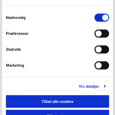
S
Nødvendig
a
m
t
Præferencer
y
k
k
Statistik
e
v
Marketing
a
l
g
Vis detaljer
Du vil måske også kunne lide...
Tillad alle cookies