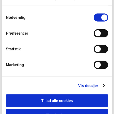
S
Nødvendig
a
m
t
Præferencer
y
k
k
Statistik
e
v
Marketing
a
l
g
Vis detaljer
Du vil måske også kunne lide...
Tillad alle cookies