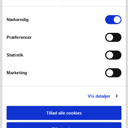
S
Nødvendig
a
m
t
Præferencer
y
k
k
Statistik
e
v
Marketing
a
l
g
Vis detaljer
Du vil måske også kunne lide...
Tillad alle cookies