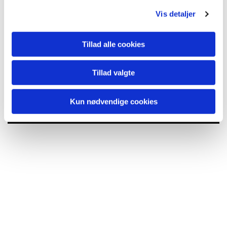
g
Vis detaljer
Tillad alle cookies
Tillad valgte
Du vil måske også kunne lide...
Kun nødvendige cookies