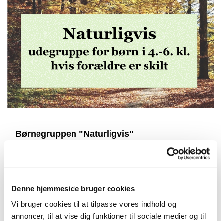
Børnegruppen "Naturligvis"
Børnegruppen "Naturligvis" er en udegruppe for børn i
4.-6. klasse, hvis forældre er skilt.
Vi bevæger os ud i naturen for at snakke om alle de
Denne hjemmeside bruger cookies
tanker, følelser og overvejelser, der helt naturligt følger
Vi bruger cookies til at tilpasse vores indhold og
med dét at vokse op i 2 hjem. Tanker og følelser, som
annoncer, til at vise dig funktioner til sociale medier og til
jeg måske ikke har turdet sig højt før. Mens vi snakker,