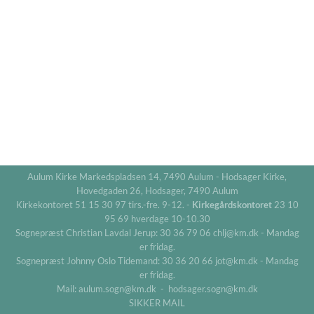
Aulum Kirke Markedspladsen 14, 7490 Aulum - Hodsager Kirke,
Hovedgaden 26, Hodsager, 7490 Aulum
Kirkekontoret 51 15 30 97 tirs.-fre. 9-12. -
Kirkegårdskontoret
23 10
95 69 hverdage 10-10.30
Sognepræst Christian Lavdal Jerup: 30 36 79 06 chlj@km.dk - Mandag
er fridag.
Sognepræst Johnny Oslo Tidemand: 30 36 20 66 jot@km.dk - Mandag
er fridag.
Mail: aulum.sogn@km.dk - hodsager.sogn@km.dk
SIKKER MAIL