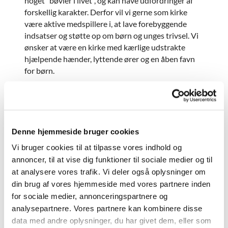
noget ”bøvler i livet”, og kan have udfordringer af
forskellig karakter. Derfor vil vi gerne som kirke
være aktive medspillere i, at lave forebyggende
indsatser og støtte op om børn og unges trivsel. Vi
ønsker at være en kirke med kærlige udstrakte
hjælpende hænder, lyttende ører og en åben favn
for børn.
I trivselsgruppen har vi fokus på at lære børnene, at
se indad og kigge på hvordan de er indrettet. Vi
ønsker at de skal få øje på og blive bevidste om
netop deres styrker, ressourcer og potentiale, og
Denne hjemmeside bruger cookies
finde ud af hvordan de bedst muligt udnytter det.
Vi bruger cookies til at tilpasse vores indhold og
Vi kigger også på hvad det er der er svært og
udfordrer den enkelte – og hjælper med at finde
annoncer, til at vise dig funktioner til sociale medier og til
redskaber og mestringsstrategier.
at analysere vores trafik. Vi deler også oplysninger om
din brug af vores hjemmeside med vores partnere inden
I trivselsgruppen skal man ikke have særlige
for sociale medier, annonceringspartnere og
udfordringer for at være med, men man skal være
analysepartnere. Vores partnere kan kombinere disse
motiveret for at arbejde med sig selv og blive taget
data med andre oplysninger, du har givet dem, eller som
med på en ”personlig udviklingsrejse”